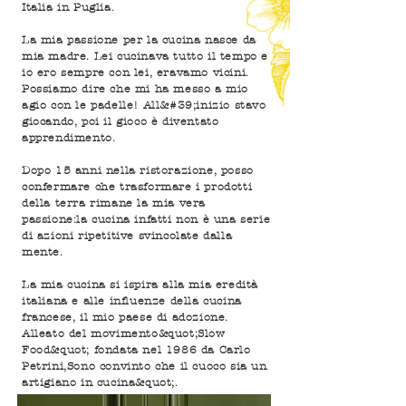
Italia in Puglia.
La mia passione per la cucina nasce da
mia madre. Lei cucinava tutto il tempo e
io ero sempre con lei, eravamo vicini.
Possiamo dire che mi ha messo a mio
agio con le padelle! All&#39;inizio stavo
giocando, poi il gioco è diventato
apprendimento.
Dopo 15 anni nella ristorazione, posso
confermare che trasformare i prodotti
della terra rimane la mia vera
passione:
la cucina infatti non è una serie
di azioni ripetitive svincolate dalla
mente.
La mia cucina si ispira alla mia eredità
italiana e alle influenze della cucina
francese, il mio paese di adozione.
Alleato del movimento
&quot;Slow
Food&quot; fondata nel 1986 da Carlo
Petrini,
Sono convinto che il cuoco sia un
artigiano in cucina&quot;.