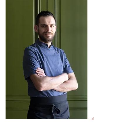
Salvatore Macripo&#39;