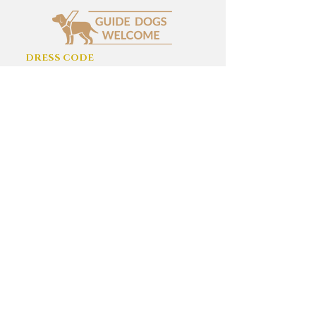
DRESS CODE
L’accès des animaux à l’intérieur du restaurant n’est
pas autorisé.
Les animaux sont acceptés en terrasse.
Conformément à la législation en vigueur (article 88
de la loi n° 87-588 du 30 juillet 1987, modifiée le 11
février 2005), l’accès est toutefois autorisé aux
chiens guides d’aveugle et aux chiens d’assistance
accompagnant des personnes titulaires d’une carte
d’invalidité.
TerraCOTTA
54, rue Centrale
Parc Souchon
RDC Bâtiment de la Mairie Saint Andéol Le
Château
69700 - BEAUVALLON