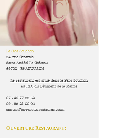
Le Clos Souchon
54, rue Centrale
Saint Andéol Le Château
69700 - BEAUVALLON
Le restaurant est situé dans le Parc Souchon
au RDC du Bâtiment de la Mairie
07 - 49 77 53 32
09 - 85 21 00 03
contact@terracotta-restaurant.com
Ouverture Restaurant: